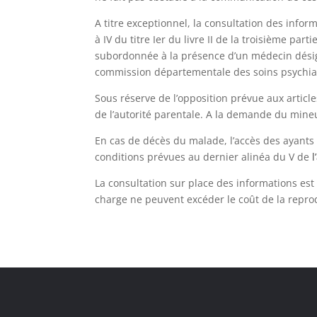
A titre exceptionnel, la consultation des infor
à IV du titre Ier du livre II de la troisième pa
subordonnée à la présence d’un médecin désig
commission départementale des soins psychiat
Sous réserve de l’opposition prévue aux articl
de l’autorité parentale. A la demande du mineu
En cas de décès du malade, l’accès des ayants d
conditions prévues au dernier alinéa du V de
l
La consultation sur place des informations est 
charge ne peuvent excéder le coût de la reprod