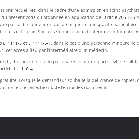
mations recueillies, dans le cadre d’une admission en soins psychia
rtie du présent code ou ordonnée en application de l’
article 706-135
d
né par le demandeur en cas de risques d’une gravité particulière
riques est saisie. Son avis s’impose au détenteur des informati
es
L. 1111-5 et L. 1111-5-1
, dans le cas d’une personne mineure, le dr
r, cet accès a lieu par l’intermédiaire d’un médecin.
roit, du concubin ou du partenaire lié par un pacte civil de solida
’article L. 1110-4
.
gratuite. Lorsque le demandeur souhaite la délivrance de copies, que
uction et, le cas échéant, de l’envoi des documents.