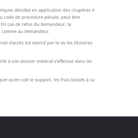
triques décidée en application des chapitres II
u code de procédure pénale, peut être
. En cas de refus du demandeur, la
ons comme au demandeur.
oit d’accès est exercé par le ou les titulaires
rité à son dossier médical s’effectue dans les
l qu’en soit le support, les frais laissés à sa