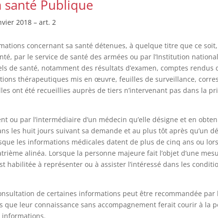
a santé Publique
ier 2018 – art. 2
mations concernant sa santé détenues, à quelque titre que ce soit,
té, par le service de santé des armées ou par l’Institution nationa
nnels de santé, notamment des résultats d’examen, comptes rendus de
iptions thérapeutiques mis en œuvre, feuilles de surveillance, cor
les ont été recueillies auprès de tiers n’intervenant pas dans la 
ent ou par l’intermédiaire d’un médecin qu’elle désigne et en obte
ans les huit jours suivant sa demande et au plus tôt après qu’un d
orsque les informations médicales datent de plus de cinq ans ou l
atrième alinéa. Lorsque la personne majeure fait l’objet d’une mes
st habilitée à représenter ou à assister l’intéressé dans les conditi
.
consultation de certaines informations peut être recommandée par l
es que leur connaissance sans accompagnement ferait courir à la p
 informations.