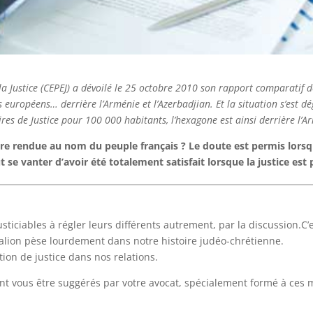
a Justice (CEPEJ) a dévoilé le 25 octobre 2010 son rapport comparatif d
européens… derrière l’Arménie et l’Azerbadjian. Et la situation s’est d
res de Justice pour 100 000 habitants, l’hexagone est ainsi derrière l’
ore rendue au nom du peuple français ? Le doute est permis lorsqu
t se vanter d’avoir été totalement satisfait lorsque la justice est 
usticiables à régler leurs différents autrement, par la discussion.C’e
 Talion pèse lourdement dans notre histoire judéo-chrétienne.
otion de justice dans nos relations.
t vous être suggérés par votre avocat, spécialement formé à ces