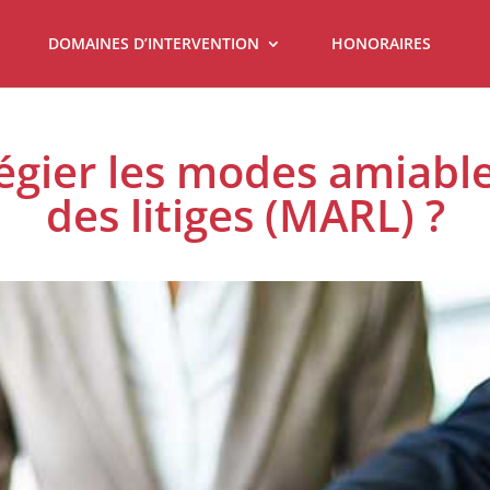
DOMAINES D’INTERVENTION
HONORAIRES
légier les modes amiabl
des litiges (MARL) ?