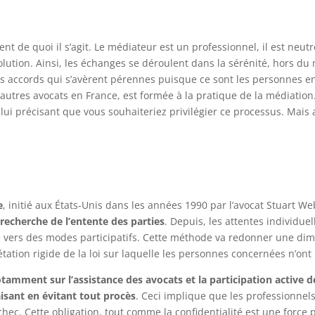
t de quoi il s’agit. Le médiateur est un professionnel, il est neutre
ution. Ainsi, les échanges se déroulent dans la sérénité, hors du
s accords qui s’avèrent pérennes puisque ce sont les personnes en co
autres avocats en France, est formée à la pratique de la médiation.
 lui précisant que vous souhaiteriez privilégier ce processus. Mais 
e
, initié aux États-Unis dans les années 1990 par l’avocat Stuart 
 recherche de l’entente des parties
. Depuis, les attentes individue
ce vers des modes participatifs. Cette méthode va redonner une dim
étation rigide de la loi sur laquelle les personnes concernées n’ont 
tamment sur l’assistance des avocats et la participation active d
isant en évitant tout procès
. Ceci implique que les professionne
chec. Cette obligation, tout comme la confidentialité est une force